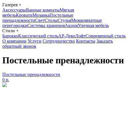
Галерея
+
Аксессуары
Ванные комнаты
Мягкая
мебель
Кровати
Мозаика
Постельные
пренадлежности
Свет
Столы
Стулья
Межкомнатные
перегородки
Системы хранения
Акция
Уличная мебель
Стили
+
Барокко
Классический стиль
АР-Деко
Лофт
Современный стиль
О компании
Услуги
Сотрудничество
Контакты
Заказать
обратный звонок
Постельные пренадлежности
Постельные пренадлежности
0 р.