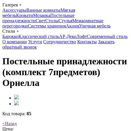
Галерея
+
Аксессуары
Ванные комнаты
Мягкая
мебель
Кровати
Мозаика
Постельные
пренадлежности
Свет
Столы
Стулья
Межкомнатные
перегородки
Системы хранения
Акция
Уличная мебель
Стили
+
Барокко
Классический стиль
АР-Деко
Лофт
Современный стиль
О компании
Услуги
Сотрудничество
Контакты
Заказать
обратный звонок
Постельные принадлежности
(комплект 7предметов)
Орнелла
Код товара:
85
<
Назад
Цена: