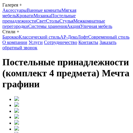
Галерея
+
Аксессуары
Ванные комнаты
Мягкая
мебель
Кровати
Мозаика
Постельные
пренадлежности
Свет
Столы
Стулья
Межкомнатные
перегородки
Системы хранения
Акция
Уличная мебель
Стили
+
Барокко
Классический стиль
АР-Деко
Лофт
Современный стиль
О компании
Услуги
Сотрудничество
Контакты
Заказать
обратный звонок
Постельные принадлежности
(комплект 4 предмета) Мечта
графини