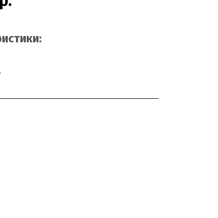
р.
истики:
.