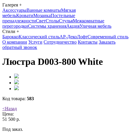
Галерея
+
Аксессуары
Ванные комнаты
Мягкая
мебель
Кровати
Мозаика
Постельные
пренадлежности
Свет
Столы
Стулья
Межкомнатные
перегородки
Системы хранения
Акция
Уличная мебель
Стили
+
Барокко
Классический стиль
АР-Деко
Лофт
Современный стиль
О компании
Услуги
Сотрудничество
Контакты
Заказать
обратный звонок
Люстра D003-800 White
Код товара:
583
<
Назад
Цена:
51 500 р.
Под заказ.