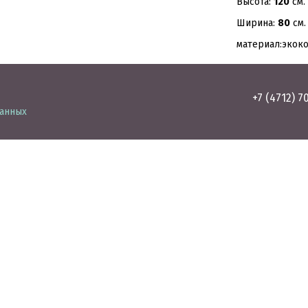
Высота:
120
см.
Ширина:
80
см.
материал:экок
+7 (4712) 7
данных