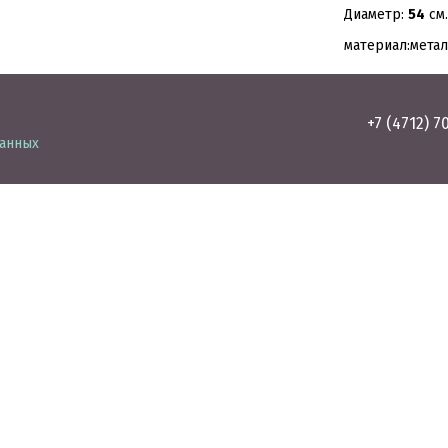
Диаметр:
54
см.
материал:мета
+7 (4712) 7
данных